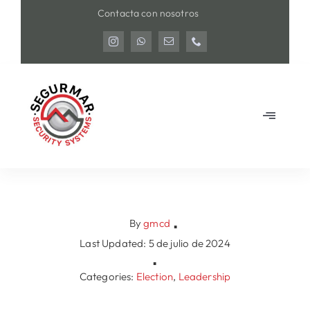
Saltar
Contacta con nosotros
al
contenido
Toggle
Navigat
Home
Nuestros servicios
By
gmcd
▪
Nosotros
Last Updated: 5 de julio de 2024
▪
Categories:
Election
,
Leadership
Contacto