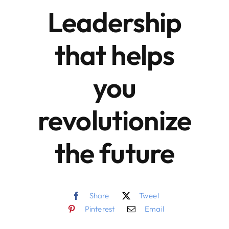
Leadership
that helps
you
revolutionize
the future
Share
Tweet
Pinterest
Email