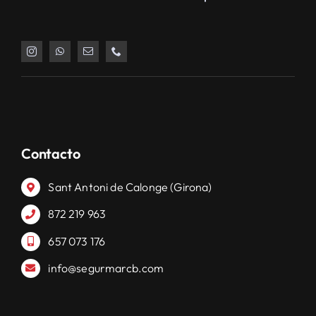
Contacto
Sant Antoni de Calonge (Girona)
872 219 963
657 073 176
info@segurmarcb.com