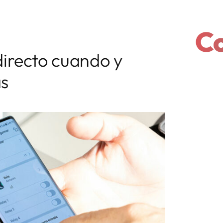
Co
directo cuando y
s