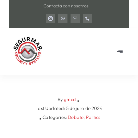
Saltar
Contacta con nosotros
al
contenido
Toggle
Navigat
Home
Nuestros servicios
By
gmcd
▪
Nosotros
Last Updated: 5 de julio de 2024
Categories:
Debate
,
Politics
▪
Contacto