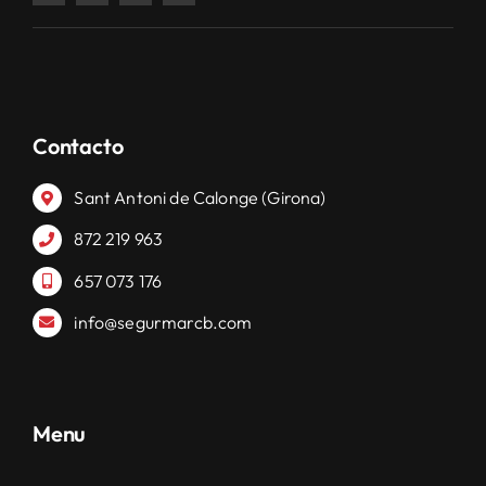
Contacto
Sant Antoni de Calonge (Girona)
872 219 963
657 073 176
info@segurmarcb.com
Menu